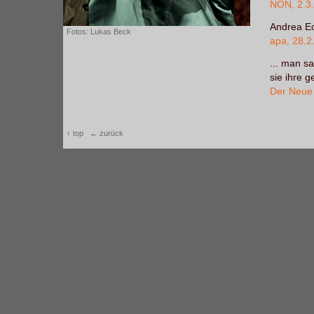
NÖN, 2.3
Andrea Eck
Fotos: Lukas Beck
apa, 28.2
... man sa
sie ihre g
Der Neue 
↑ top
← zurück