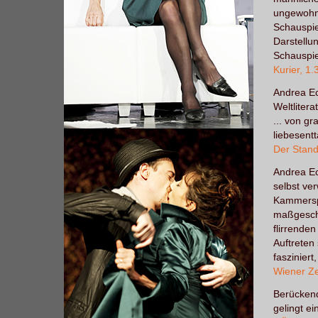
ungewohnt
Schauspiel
Darstellu
Schauspie
Kurier, 1
Andrea Ec
Weltliter
... von gr
liebesent
Der Stand
Andrea Eck
selbst ve
Kammerspi
maßgeschn
flirrenden
Auftreten
fasziniert
Wiener Ze
Berückend
gelingt e