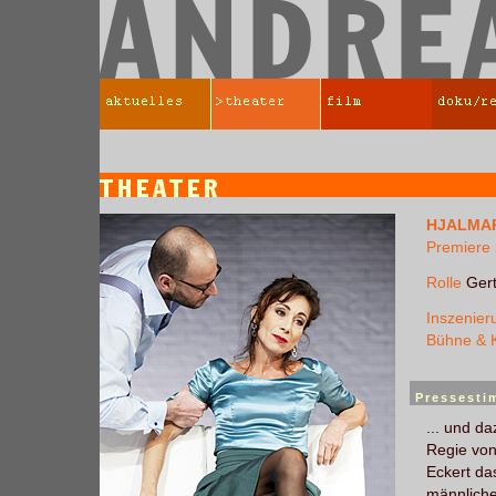
HJALMA
Premiere 
Rolle
Gert
Inszenier
Bühne & 
Pressest
... und da
Regie von
Eckert das
männliche